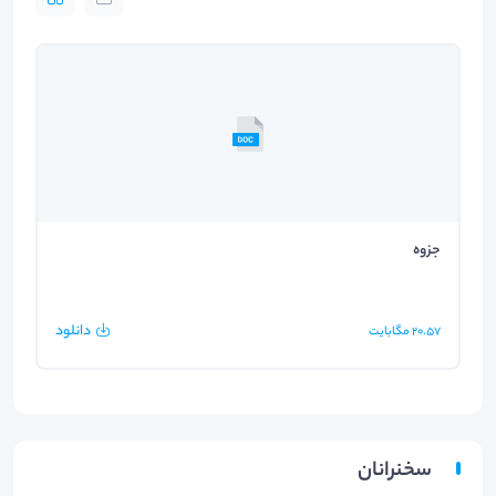
جزوه
دانلود
20.57
مگابایت
سخنرانان