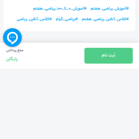
#
آموزش_ریاضی_هفتم
#
آموزش_0_تا_100_ریاضی_هفتم
#
کلاس_آنلاین_ریاضی_هفتم
#
ریاضی_گرام
#
کلاس_آنلاین_ریاضی
مبلغ پرداختی
ثبت نام
رایگان
بازگشت به بالا
تلفن واحد فروش (شنبه تا چهارشنبه از 08:00 الی 17:00)
021-57605999
فعالیت محیط از سال 1401 آغاز شد، زمانی که تصمیم گرفتیم برای افزایش آگاهی
عمومی و برابری فرصت های آموزشی پا به عرصه ی خدمات آموزشی بگذاریم و با ایجاد
بستر دو سویه برگزاری و شرکت در رویداد، وبینار و دوره در جهت عدالت آموزشی قدم
برداریم. پشتوانه محیط کیفیت و قیمت به صرفه خدمات است که رضایت حداکثری