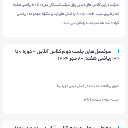
شرکت در این کلاس های آنلاین برای شرکت کنندگان دوره 0 تا 100 ریاضی هفتم
که از طریق سایت riazigram.ir یا کانال های ایتا و تلگرام مجموعه «ریاضی
گرام» ثبت نام نموده اند رایگان می باشد.
سرفصل‌های جلسه دوم کلاس آنلاین - دوره 0 تا
100 ریاضی هفتم -8 مهر 1404
طبق برنامه داده شده در کانال مینی دوره ایتا:
جلسه دوم : صفحه 6 تا 12