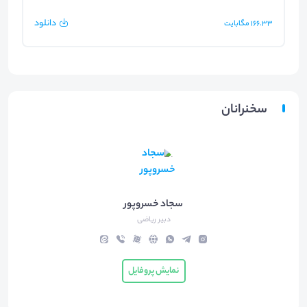
دانلود
166.33
مگابایت
سخنرانان
سجاد خسروپور
دبیر ریاضی
نمایش پروفایل