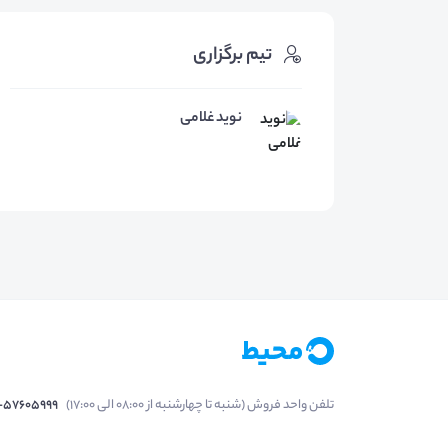
تیم برگزاری
نوید غلامی
تلفن واحد فروش (شنبه تا چهارشنبه از 08:00 الی 17:00)
1-57605999