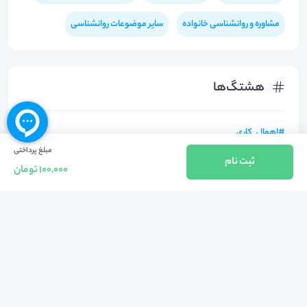
مشاوره و روانشناسی خانواده
سایر موضوعات روانشناسی
هشتگ‌ها
#
اهمال_کاری
مبلغ پرداختی
ثبت نام
100,000 تومان
بازگشت به بالا
تلفن واحد فروش (شنبه تا چهارشنبه از 08:00 الی 17:00)
021-57605999