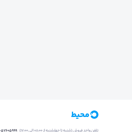
تلفن واحد فروش (شنبه تا چهارشنبه از 08:00 الی 17:00)
1-57605999