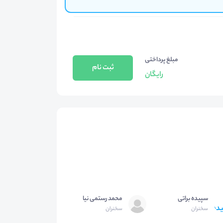
مبلغ پرداختی
ثبت نام
رایگان
سپیده براتی
محمد رستمی نیا
سخنران
سخنران