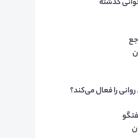
خوانی گذشته
جع
ن
انی را فعال می‌کند؟
فتگو
ن