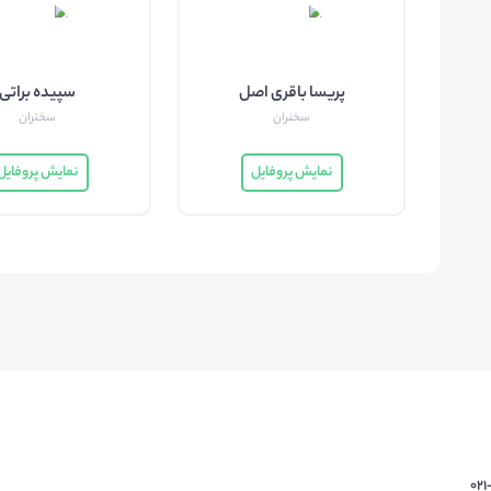
پریسا باقری اصل
سپیده براتی
سخنران
سخنران
نمایش پروفایل
نمایش پروفایل
02