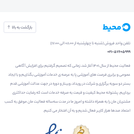
بازگشت به بالا
تلفن واحد فروش (شنبه تا چهارشنبه از 08:00 الی 17:00)
021-57605999
فعالیت محیط از سال 1401 آغاز شد، زمانی که تصمیم گرفتیم برای افزایش آگاهی
عمومی و برابری فرصت های آموزشی پا به عرصه ی خدمات آموزشی بگذاریم و با ایجاد
بستر دو سویه برگزاری و شرکت در رویداد، وبینار و دوره در جهت عدالت آموزشی قدم
برداریم. پشتوانه محیط کیفیت و قیمت به صرفه خدمات است که رضایت حداکثری
مشتریان مان را به همراه داشته و امروز ما در مدت سه‌ساله فعالیت مان موفق به کسب
اعتماد صدها هزار کاربر فعال شدیم و به آن افتخار می‌ کنیم.