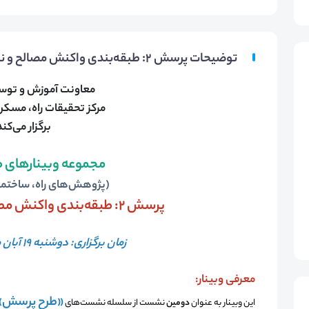
توضیحات پرسش 2: طبقه‌بندی واکنش مصالح و نما در برابر آتش
معاونت آموزش و توس
مرکز تحقیقات راه، مسک
برگزار می‌کند
مجموعه وبینارهای 
(پژوهش‌های راه، ساختم
پرسش 2:
طبقه‌بندی واکنش مصال
زمان برگزاری: دوشنبه 19 آبان ماه- ساعت 10 تا 12
معرفی وبینار:
«طرح پرسش»
این وبینار به عنوان
دومین
نشست از سلسله نشست‌های