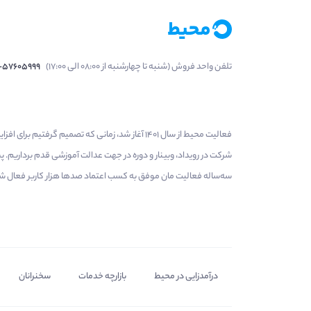
تلفن واحد فروش (شنبه تا چهارشنبه از 08:00 الی 17:00)
1-57605999
فعالیت محیط از سال 1401 آغاز شد، زمانی که تصمی
شرکت در رویداد، وبینار و دوره در جهت عدالت آموزشی قدم برداریم.
سه‌ساله فعالیت مان موفق به کسب اعتماد صدها هزار کاربر فعال شدیم
درآمدزایی در محیط
بازارچه خدمات
سخنرانان