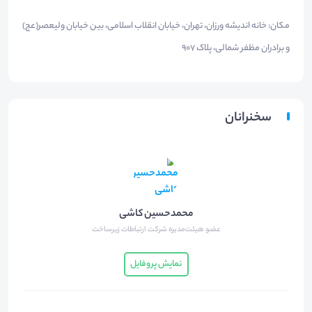
مکان: خانه اندیشه ورزان، تهران، خیابان انقلاب اسلامی، بین خیابان ولیعصر(عج)
و برادران مظفر شمالی، پلاک ۹۰۷
سخنرانان
محمدحسین کاشی
عضو هیئت‌مدیره شرکت ارتباطات زیرساخت
نمایش پروفایل