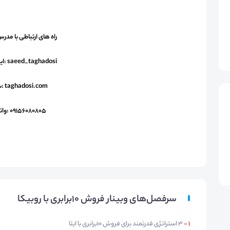
راه های ارتباطی با مدرس 
saeed_taghadosi :اینستاگرام
taghadosi.com :سایت
09156080805 :واتساپ
سرفصل‌های وبینار فروش 10برابری با روبیکا
1 -
3 استراتژی قدرتمند برای فروش 10برابری با ایتا