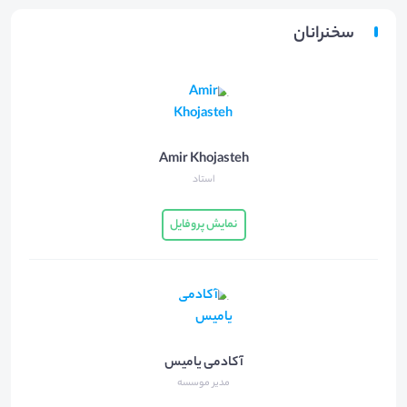
سخنرانان
Amir Khojasteh
استاد
نمایش پروفایل
آکادمی یامیس
مدیر موسسه