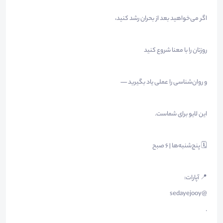
اگر می‌خواهید بعد از بحران رشد کنید،
روزتان را با معنا شروع کنید
و روان‌شناسی را عملی یاد بگیرید —
این لایو برای شماست.
🗓️ پنج‌شنبه‌ها | ۶ صبح
📍 آپارات:
@sedayejooy
.