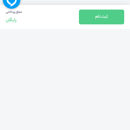
مبلغ پرداختی
ثبت نام
رایگان
بازگشت به بالا
تلفن واحد فروش (شنبه تا چهارشنبه از 08:00 الی 17:00)
021-57605999
فعالیت محیط از سال 1401 آغاز شد، زمانی که تصمیم گرفتیم برای افزایش آگاهی
عمومی و برابری فرصت های آموزشی پا به عرصه ی خدمات آموزشی بگذاریم و با ایجاد
بستر دو سویه برگزاری و شرکت در رویداد، وبینار و دوره در جهت عدالت آموزشی قدم
برداریم. پشتوانه محیط کیفیت و قیمت به صرفه خدمات است که رضایت حداکثری
مشتریان مان را به همراه داشته و امروز ما در مدت سه‌ساله فعالیت مان موفق به کسب
اعتماد صدها هزار کاربر فعال شدیم و به آن افتخار می‌ کنیم.