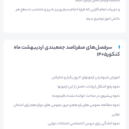
بدیم،یه وبینار انلاین برگزار کنیم
و جزییات تمام کارایی که قراره انجام بدیم رو ریز به ریز و متناسب با سطح هر
دانش اموز توضیح بدیم
سرفصل‌های صفرتاصد جمعبندی اردیبهشت ماه
کنکور۱۴۰۵
اموزش شیوه زدن ازمونهای ۳ روز یکبار و تحلیلش
نحوه رفع اشکال ایرادات حاصل از این ازمونها
نحوه پیشروی در مباحث خوانده نشده باقیمونده
نحوه مطالعه عمومی های یازدهم و مرور عمومی های دوازدهم برای امتحان
نهایی
نحوه امادگی برای دروس اختصاصی امتحانات نهایی