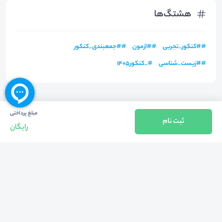
هشتگ‌ها
#
#کنکور_تجربی
#
#ازمون
#
#جمعبندی_کنکور
#
#زیست_شناسی
#
_کنکور۱۴۰۵
مبلغ پرداختی
ثبت نام
رایگان
بازگشت به بالا
تلفن واحد فروش (شنبه تا چهارشنبه از 08:00 الی 17:00)
021-57605999
فعالیت محیط از سال 1401 آغاز شد، زمانی که تصمیم گرفتیم برای افزایش آگاهی
عمومی و برابری فرصت های آموزشی پا به عرصه ی خدمات آموزشی بگذاریم و با ایجاد