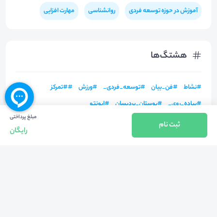
آموزش در حوزه توسعه فردی
روانشناسی
مهارت افزایی
هشتگ‌ها
#
نشاط
#
فن_بیان
#
توسعه_فردی_
#
ورزش
#
#تمرکز
#
پیاده_روی_
#
بوستان_پردیسان
#
ایونتو
مبلغ پرداختی
ثبت نام
رایگان
بازگشت به بالا
تلفن واحد فروش (شنبه تا چهارشنبه از 08:00 الی 17:00)