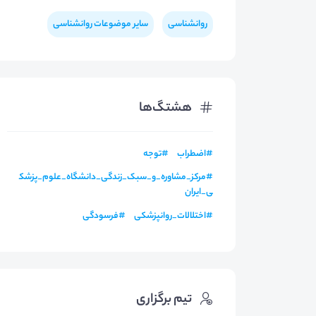
روانشناسی
سایر موضوعات روانشناسی
هشتگ‌ها
#
اضطراب
#
توجه
#
مرکز_مشاوره_و_سبک_زندگی_دانشگاه_علوم_پزشک
ی_ایران
#
اختلالات_روانپزشکی
#
فرسودگی
تیم برگزاری