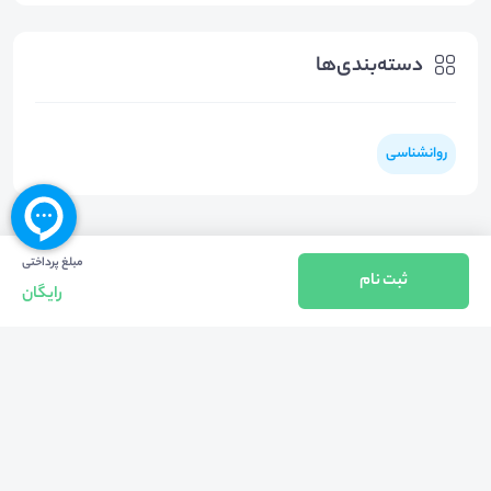
دسته‌بندی‌ها
روانشناسی
مبلغ پرداختی
ثبت نام
رایگان
بازگشت به بالا
تلفن واحد فروش (شنبه تا چهارشنبه از 08:00 الی 17:00)
021-57605999
فعالیت محیط از سال 1401 آغاز شد، زمانی که تصمیم گرفتیم برای افزایش آگاهی