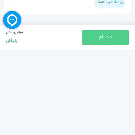
بهداشت و سلامت
مبلغ پرداختی
ثبت نام
رایگان
بازگشت به بالا
تلفن واحد فروش (شنبه تا چهارشنبه از 08:00 الی 17:00)
021-57605999
فعالیت محیط از سال 1401 آغاز شد، زمانی که تصمیم گرفتیم برای افزایش آگاهی
عمومی و برابری فرصت های آموزشی پا به عرصه ی خدمات آموزشی بگذاریم و با ایجاد
بستر دو سویه برگزاری و شرکت در رویداد، وبینار و دوره در جهت عدالت آموزشی قدم
برداریم. پشتوانه محیط کیفیت و قیمت به صرفه خدمات است که رضایت حداکثری
مشتریان مان را به همراه داشته و امروز ما در مدت سه‌ساله فعالیت مان موفق به کسب
اعتماد صدها هزار کاربر فعال شدیم و به آن افتخار می‌ کنیم.