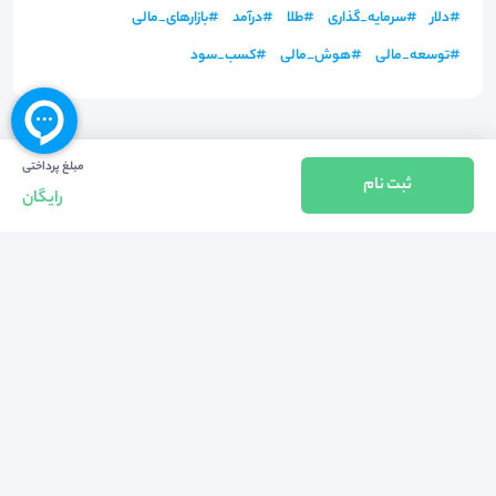
#
دلار
#
سرمایه_گذاری
#
طلا
#
درآمد
#
بازارهای_مالی
#
توسعه_مالی
#
هوش_مالی
#
کسب_سود
مبلغ پرداختی
ثبت نام
رایگان
بازگشت به بالا
تلفن واحد فروش (شنبه تا چهارشنبه از 08:00 الی 17:00)
021-57605999
فعالیت محیط از سال 1401 آغاز شد، زمانی که تصمیم گرفتیم برای افزایش آگاهی
عمومی و برابری فرصت های آموزشی پا به عرصه ی خدمات آموزشی بگذاریم و با ایجاد
بستر دو سویه برگزاری و شرکت در رویداد، وبینار و دوره در جهت عدالت آموزشی قدم
برداریم. پشتوانه محیط کیفیت و قیمت به صرفه خدمات است که رضایت حداکثری