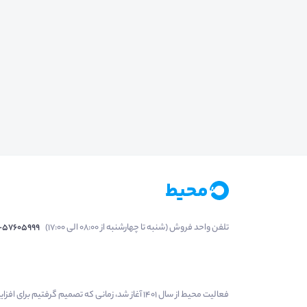
تلفن واحد فروش (شنبه تا چهارشنبه از 08:00 الی 17:00)
1-57605999
فعالیت محیط از سال 1401 آغاز شد، زمانی که تصمی