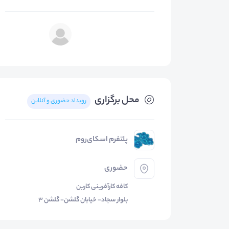
محل برگزاری
رویداد حضوری و آنلاین
پلتفرم اسکای‌روم
حضوری
کافه کارآفرینی کاربن
بلوار سجاد- خیابان گلشن- گلشن 3