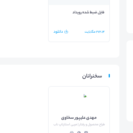
فایل ضبط شده رویداد
دانلود
272.14
مگابایت
سخنرانان
مهدی علیپور سخاوی
طراح محصول و رفتار | مربی استارتاپ ناب