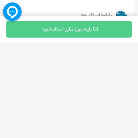
پلتفرم اسکای‌روم
ثبت نام
بلیت مورد نظر را انتخاب کنید!
دسته‌بندی‌ها
فرهنگی - هنری
سایر موضوعات فرهنگی - هنری
هشتگ‌ها
#
رسانه_علوم‌شناختی
#
نوروفیلمولوژی
#
سینمای_شناختی
#
علوم‌اعصاب_سینما