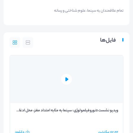
تمام علاقمندان به سینما، علوم شناختی و رسانه
فایل‌ها
ویدیو نشست «نوروفیلمولوژی: سینما به مثابه امتداد مغز، محل ادغام فرهنگ و بیولوژی»
دانلود
162.44
مگابایت