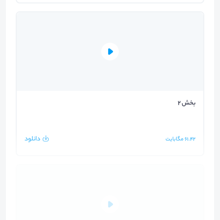
بخش 2
دانلود
61.42
مگابایت