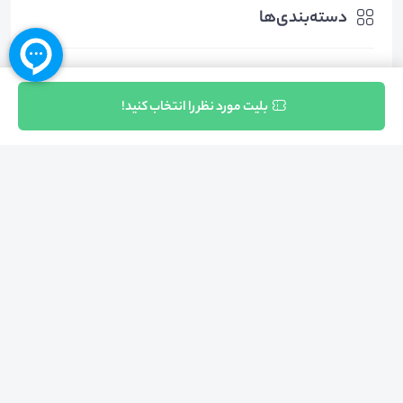
دسته‌بندی‌ها
روانشناسی
مشاوره و روانشناسی ازدواج
ثبت نام
بلیت مورد نظر را انتخاب کنید!
مشاوره و روانشناسی خانواده
سایر موضوعات روانشناسی
هشتگ‌ها
#
رابطه_عاطفی
#
طلاق_عاطفی
#
روابط_زوجی
#
پیشگیری_از_طلاق
#
مرکز_مشاوره_و_سبک_زندگی_دانشگاه_علوم_پزشکی_ایران
#
_سلامت_خانواده