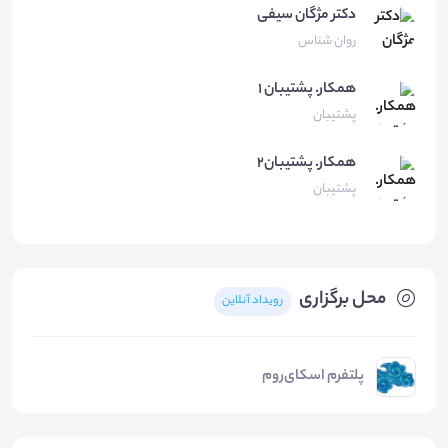
دکتر مژگان
سیفی
روان شناس
همكار.
پشتيبان ١
پشتیبان
همکار.
پشتیبان۲
پشتیبان
محل برگزاری
رویداد آنلاین
پلتفرم اسکای‌روم