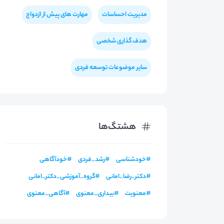
مدیریت احساسات
مهارت های پیش از ازدواج
هدف گذاری شخصی
سایر موضوعات توسعه فردی
هشتگ‌ها
#
خودشناسی
#
رشد_فردی
#
خودآگاهی
#
دکتر_رضا_امانی
#
گروه_آموزشی_دکتر_امانی
#
معنویت
#
بیداری_معنوی
#
آگاهی_معنوی