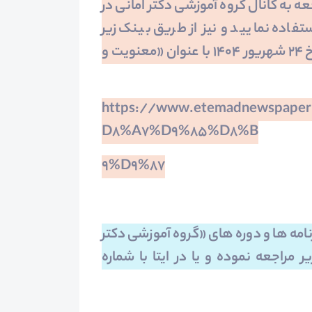
عه به کانال گروه آموزشی دکتر امانی در
تفاده نمایید و نیز از طریق بینک زیر
یادداشت دکتر رضا امانی را در روزنامه اعتماد مورخ 24 شهریور 1404 با عنوان «معنویت و
https://www.etemadnewspape
D8%A7%D9%85%D8%B
9%D9%87
ه ها و دوره های «گروه آموزشی دکتر
یر مراجعه نموده و یا در ایتا با شماره