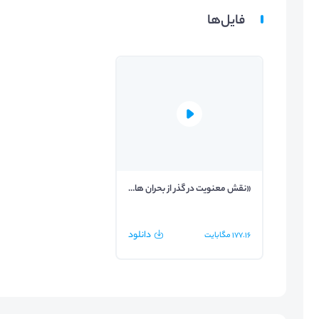
فایل‌ها
«نقش معنویت در گذر از بحران های زندگی»_جلسه دوم
دانلود
177.16
مگابایت