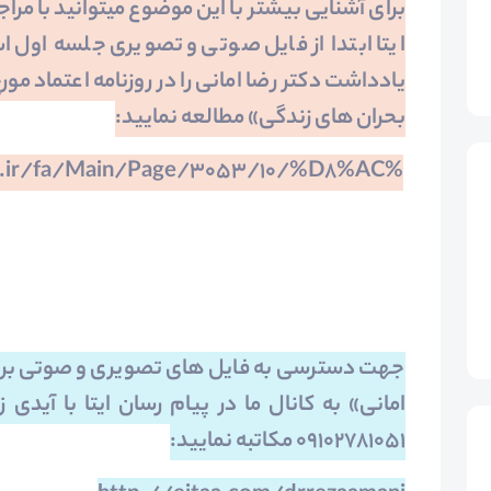
برای آشنایی بیشتر با این موضوع میتوانید با مراج
ایتا ابتدا از فایل صوتی و تصویری جلسه اول اس
بحران های زندگی» مطالعه نمایید:
r.ir/fa/Main/Page/3053/10/%D8%AC%
جهت دسترسی به فایل های تصویری و صوتی برنام
امانی» به کانال ما در پیام رسان ایتا با آیدی ز
09102781051 مکاتبه نمایید: