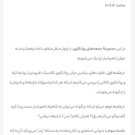
ساعت 12 تا 20
در این
مجموعهٔ جمعه‌های روانکاوی
، با چهار منظر متفاوت اما درهم‌تنیده به
جهان ناهوشیار نزدیک می‌شویم:
در
جلسه اول
، تفاوت‌های بنیادین میان روانکاوی کلاسیک (فرویدی)، روابط ابژه،
و روانکاوی لاکانی را بررسی می‌کنیم؛ اینکه هر کدام «سوژه»، «رابطه» و «درمان»
را چگونه می‌فهمند.
در
جلسه دوم
، درباره اینکه چگونه می‌توان به شاهراه ناهوشیار دست پیدا کرد،
گفت‌وگو می‌کنیم: رؤیا؟ لغزش کلام؟ بدن؟ یا رابطه درمانی؟
جلسه سوم
با عنوانی استعاری و تکان‌دهنده به مسئله "پدر" می‌پردازد؛ آن‌جا که