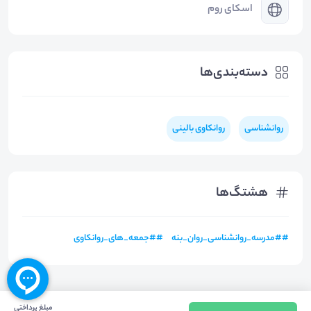
اسکای روم
دسته‌بندی‌ها
روانشناسی
روانکاوی بالینی
هشتگ‌ها
#
#مدرسه_روانشناسی_روان_بنه
#
#جمعه_های_روانکاوی
مبلغ پرداختی