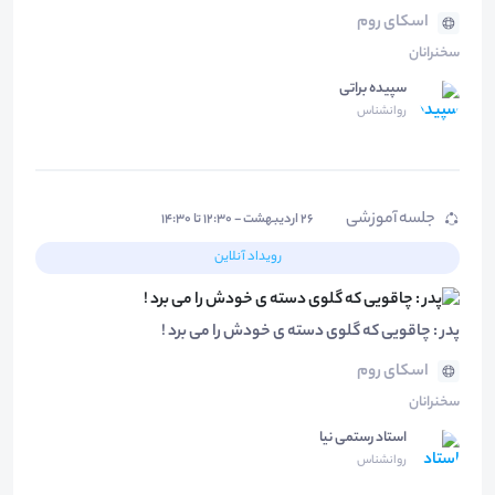
اسکای روم
سخنرانان
سپیده براتی
روانشناس
جلسه آموزشی
۲۶ اردیبهشت - ۱۲:۳۰ تا ۱۴:۳۰
رویداد آنلاین
پدر : چاقویی که گلوی دسته ی خودش را می برد !
اسکای روم
سخنرانان
استاد رستمی نیا
روانشناس