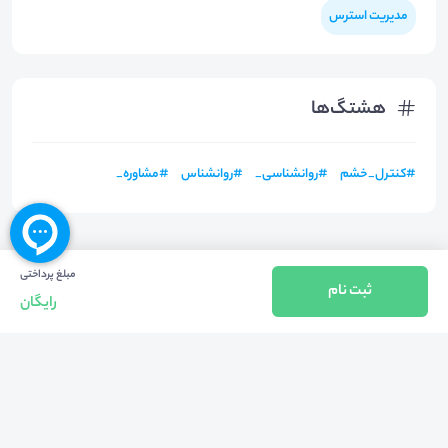
مدیریت استرس
هشتگ‌ها
#
کنترل_خشم
#
روانشناسی_
#
روانشناس
#
مشاوره_
مبلغ پرداختی
ثبت نام
رایگان
بازگشت به بالا
تلفن واحد فروش (شنبه تا چهارشنبه از 08:00 الی 17:00)
021-57605999