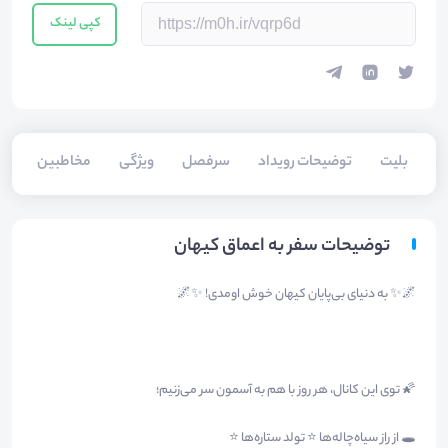
کپی لینک
بلیت‌
توضیحات رویداد
سرفصل
ویژگی
مخاطبین
سخ
توضیحات سفر به اعماق کیهان
🌌✨ به دنیای بی‌پایان کیهان خوش اومدی! ✨🌌
🌠 توی این کانال، هر روز با هم به آسمون سر می‌زنیم؛
🕳️ از راز سیاه‌چاله‌ها ⭐ تولد ستاره‌ها ⭐