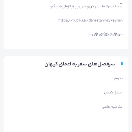
👇 بیا همراه ما سفر کن و هر روز چیز تازه‌ای یاد بگیر:
https://rubika.ir/danestanihaykeyhan
┈••✾•🌿🌺🌿•✾••┈
سرفصل‌های سفر به اعماق کیهان
نجوم
اعماق کیهان
مفاهیم علمی