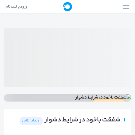
ورود یا ثبت نام
دارای گواهینامه
شفقت باخود در شرايط دشوار
رویداد آنلاین