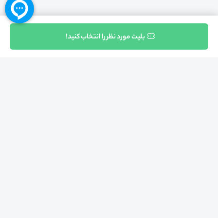
ثبت نام
بلیت مورد نظر را انتخاب کنید!
بازگشت به بالا
تلفن واحد فروش (شنبه تا چهارشنبه از 08:00 الی 17:00)
021-57605999
فعالیت محیط از سال 1401 آغاز شد، زمانی که تصمیم گرفتیم برای افزایش آگاهی
عمومی و برابری فرصت های آموزشی پا به عرصه ی خدمات آموزشی بگذاریم و با ایجاد
بستر دو سویه برگزاری و شرکت در رویداد، وبینار و دوره در جهت عدالت آموزشی قدم
برداریم. پشتوانه محیط کیفیت و قیمت به صرفه خدمات است که رضایت حداکثری
مشتریان مان را به همراه داشته و امروز ما در مدت سه‌ساله فعالیت مان موفق به کسب
اعتماد صدها هزار کاربر فعال شدیم و به آن افتخار می‌ کنیم.