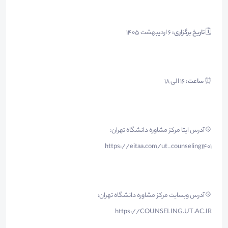
🗓
تاریخ برگزاری:
6 اردیبهشت ۱۴۰۵
⏰
ساعت:
۱۶ الی ۱۸
💠آدرس ایتا مرکز مشاوره دانشگاه تهران:
https://eitaa.com/ut_counseling1401
💠آدرس وبسایت مرکز مشاوره دانشگاه تهران:
https://COUNSELING.UT.AC.IR