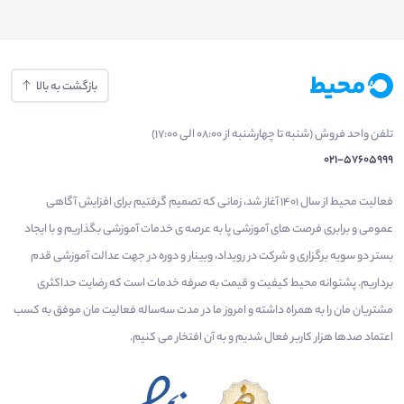
بازگشت به بالا
تلفن واحد فروش (شنبه تا چهارشنبه از 08:00 الی 17:00)
021-57605999
فعالیت محیط از سال 1401 آغاز شد، زمانی که تصمیم گرفتیم برای افزایش آگاهی
عمومی و برابری فرصت های آموزشی پا به عرصه ی خدمات آموزشی بگذاریم و با ایجاد
بستر دو سویه برگزاری و شرکت در رویداد، وبینار و دوره در جهت عدالت آموزشی قدم
برداریم. پشتوانه محیط کیفیت و قیمت به صرفه خدمات است که رضایت حداکثری
مشتریان مان را به همراه داشته و امروز ما در مدت سه‌ساله فعالیت مان موفق به کسب
اعتماد صدها هزار کاربر فعال شدیم و به آن افتخار می‌ کنیم.