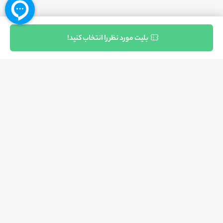
ثبت نام
بلیت مورد نظر را انتخاب کنید!
بازگشت به بالا
تلفن واحد فروش (شنبه تا چهارشنبه از 08:00 الی 17:00)
021-57605999
فعالیت محیط از سال 1401 آغاز شد، زمانی که تصمیم گرفتیم برای افزایش آگاهی
عمومی و برابری فرصت های آموزشی پا به عرصه ی خدمات آموزشی بگذاریم و با ایجاد
بستر دو سویه برگزاری و شرکت در رویداد، وبینار و دوره در جهت عدالت آموزشی قدم
برداریم. پشتوانه محیط کیفیت و قیمت به صرفه خدمات است که رضایت حداکثری
مشتریان مان را به همراه داشته و امروز ما در مدت سه‌ساله فعالیت مان موفق به کسب
اعتماد صدها هزار کاربر فعال شدیم و به آن افتخار می‌ کنیم.