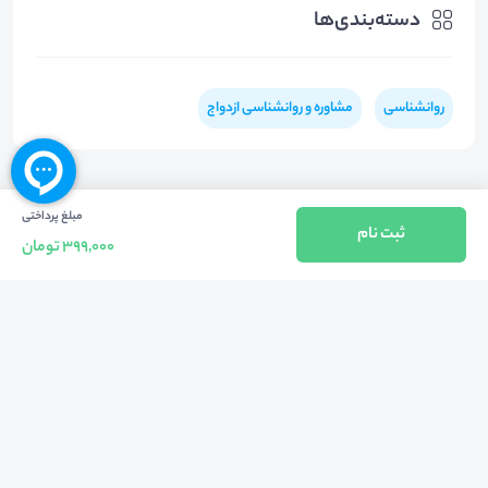
دسته‌بندی‌ها
روانشناسی
مشاوره و روانشناسی ازدواج
مبلغ پرداختی
ثبت نام
399,000 تومان
بازگشت به بالا
تلفن واحد فروش (شنبه تا چهارشنبه از 08:00 الی 17:00)
021-57605999
فعالیت محیط از سال 1401 آغاز شد، زمانی که تصمیم گرفتیم برای افزایش آگاهی
عمومی و برابری فرصت های آموزشی پا به عرصه ی خدمات آموزشی بگذاریم و با ایجاد
بستر دو سویه برگزاری و شرکت در رویداد، وبینار و دوره در جهت عدالت آموزشی قدم