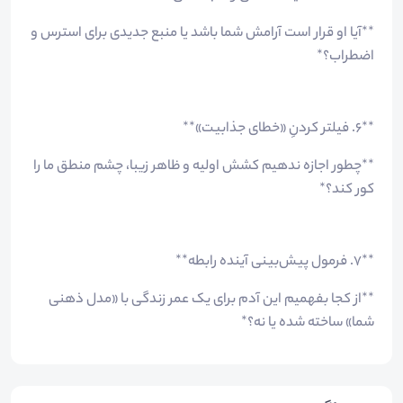
**آیا او قرار است آرامش شما باشد یا منبع جدیدی برای استرس و
اضطراب؟*
**۶. فیلتر کردنِ «خطای جذابیت»**
**چطور اجازه ندهیم کشش اولیه و ظاهر زیبا، چشم منطق ما را
کور کند؟*
**۷. فرمول پیش‌بینی آینده رابطه**
**از کجا بفهمیم این آدم برای یک عمر زندگی با «مدل ذهنی
شما» ساخته شده یا نه؟*