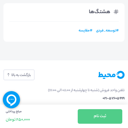
هشتگ‌ها
#
توسعه_فردی
#
مقایسه
بازگشت به بالا
تلفن واحد فروش (شنبه تا چهارشنبه از 08:00 الی 17:00)
021-57605999
فعالیت محیط از سال 1401 آغاز شد، زمانی که تصمیم گرفتیم برای افزایش آگاهی
مبلغ پرداختی
ثبت نام
250,000 تومان
عمومی و برابری فرصت های آموزشی پا به عرصه ی خدمات آموزشی بگذاریم و با ایجاد