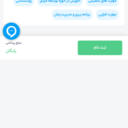
مهارت های تحصیلی
آموزش در حوزه توسعه فردی
روانشناسی
مهارت افزایی
برنامه ریزی و مدیریت زمان
مبلغ پرداختی
ثبت نام
رایگان
بازگشت به بالا
تلفن واحد فروش (شنبه تا چهارشنبه از 08:00 الی 17:00)
021-57605999
فعالیت محیط از سال 1401 آغاز شد، زمانی که تصمیم گرفتیم برای افزایش آگاهی
عمومی و برابری فرصت های آموزشی پا به عرصه ی خدمات آموزشی بگذاریم و با ایجاد
بستر دو سویه برگزاری و شرکت در رویداد، وبینار و دوره در جهت عدالت آموزشی قدم
برداریم. پشتوانه محیط کیفیت و قیمت به صرفه خدمات است که رضایت حداکثری