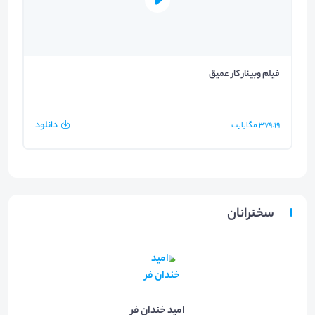
فیلم وبینار کار عمیق
دانلود
379.19
مگابایت
سخنرانان
امید خندان فر