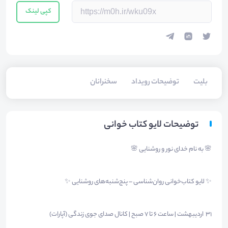
کپی لینک
بلیت‌
توضیحات رویداد
سخنرانان
توضیحات لایو کتاب خوانی
🌸 به نام خدای نور و روشنایی 🌸
✨ لایو کتاب‌خوانی روان‌شناسی – پنج‌شنبه‌های روشنایی ✨
31 اردیبهشت | ساعت ۶ تا ۷ صبح | کانال صدای جوی زندگی (آپارات)