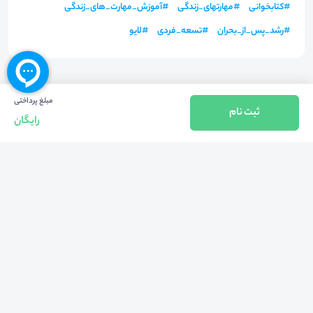
#
کتابخوانی
#
مهارتهای_زندگی
#
آموزش_مهارت_های_زندگی
#
رشد_پس_از_بحران
#
تسعه_فردی
#
لایو
مبلغ پرداختی
ثبت نام
رایگان
بازگشت به بالا
تلفن واحد فروش (شنبه تا چهارشنبه از 08:00 الی 17:00)
021-57605999
فعالیت محیط از سال 1401 آغاز شد، زمانی که تصمیم گرفتیم برای افزایش آگاهی
عمومی و برابری فرصت های آموزشی پا به عرصه ی خدمات آموزشی بگذاریم و با ایجاد
بستر دو سویه برگزاری و شرکت در رویداد، وبینار و دوره در جهت عدالت آموزشی قدم
برداریم. پشتوانه محیط کیفیت و قیمت به صرفه خدمات است که رضایت حداکثری