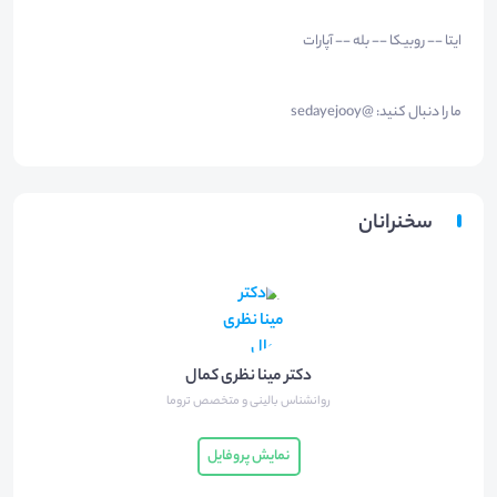
ایتا -- روبیکا -- بله -- آپارات
ما را دنبال کنید: @sedayejooy
سخنرانان
دکتر مینا نظری کمال
روانشناس بالینی و متخصص تروما
نمایش پروفایل