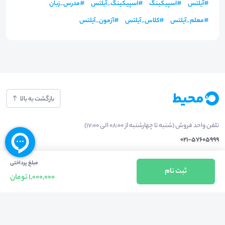
#
آیلتس
#
اسپیکینگ
#
اسپیکینگ_آیلتس
#
مدرس_زبان
#
معلم_آیلتس
#
کلاس_آیلتس
#
آزمون_آیلتس
بازگشت به بالا
تلفن واحد فروش (شنبه تا چهارشنبه از 08:00 الی 17:00)
021-57605999
فعالیت محیط از سال 1401 آغاز شد، زمانی که تصمیم گرفتیم برای افزایش آگاهی
مبلغ پرداختی
ثبت نام
1,000,000 تومان
عمومی و برابری فرصت های آموزشی پا به عرصه ی خدمات آموزشی بگذاریم و با ایجاد
بستر دو سویه برگزاری و شرکت در رویداد، وبینار و دوره در جهت عدالت آموزشی قدم
برداریم. پشتوانه محیط کیفیت و قیمت به صرفه خدمات است که رضایت حداکثری
مشتریان مان را به همراه داشته و امروز ما در مدت سه‌ساله فعالیت مان موفق به کسب