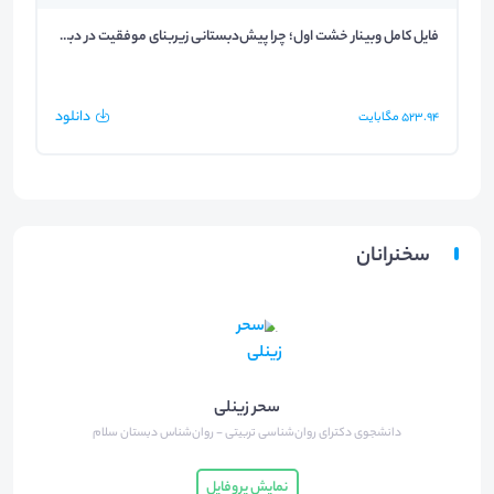
فایل کامل وبینار خشت اول؛ چرا پیش‌دبستانی زیربنای موفقیت در دبستان است؟
دانلود
523.94
مگابایت
سخنرانان
سحر زینلی
دانشجوی دکترای روان‌شناسی تربیتی - روان‌شناس دبستان سلام
نمایش پروفایل