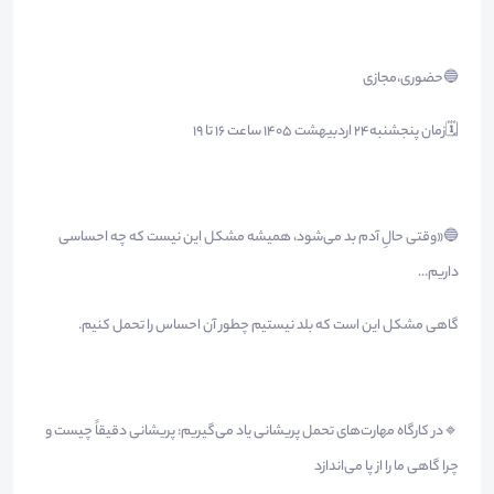
🔵حضوری،مجازی
🗓زمان پنجشنبه۲۴ اردبیهشت ۱۴۰۵ ساعت ۱۶ تا ۱۹
🔵«وقتی حالِ آدم بد می‌شود، همیشه مشکل این نیست که چه احساسی
داریم…
گاهی مشکل این است که بلد نیستیم چطور آن احساس را تحمل کنیم.
🔹️در کارگاه مهارت‌های تحمل پریشانی یاد می‌گیریم: پریشانی دقیقاً چیست و
چرا گاهی ما را از پا می‌اندازد