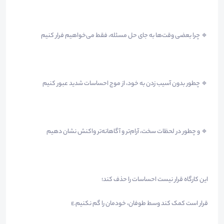
🔹 چرا بعضی وقت‌ها به جای حل مسئله، فقط می‌خواهیم فرار کنیم
🔹 چطور بدون آسیب زدن به خود، از موج احساسات شدید عبور کنیم
🔹 و چطور در لحظات سخت، آرام‌تر و آگاهانه‌تر واکنش نشان دهیم
این کارگاه قرار نیست احساسات را حذف کند؛
قرار است کمک کند وسط طوفان، خودمان را گم نکنیم.»