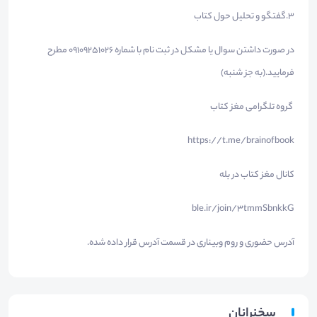
۳.گفتگو و تحلیل حول کتاب
در صورت داشتن سوال یا مشکل در ثبت نام با شماره ۰۹۱۰۹۲۵۱۰۲۶ مطرح
فرمایید.(به جز شنبه)
گروه تلگرامی مغز کتاب
https://t.me/brainofbook
کانال مغز کتاب در بله
ble.ir/join/3tmmSbnkkG
آدرس حضوری و روم وبیناری در قسمت آدرس قرار داده شده.
سخنرانان