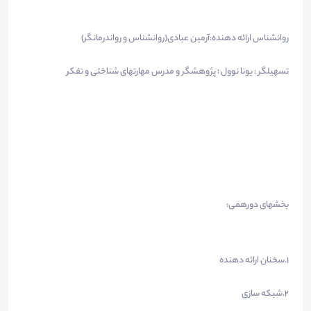
روانشناس ارائه دهنده:آرمین عبادی(روانشناس و رواندرمانگر)
تسهیلگر : یونا نوول ؛ پژوهشگر و مدرس مهارتهای شناختی و تفکر
بخشهای دورهمی:
۱.سخنان ارائه دهنده
۲.شبکه سازی