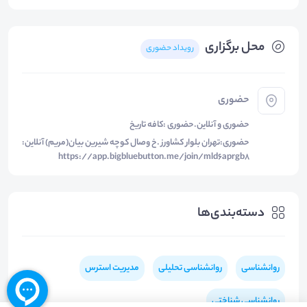
محل برگزاری
رویداد حضوری
حضوری
حضوری و آنلاین.حضوری :کافه تاریخ
حضوری:تهران بلوار کشاورز .خ وصال کوچه شیرین بیان(مریم) آنلاین:
https://app.bigbluebutton.me/join/mld6aprgb8
دسته‌بندی‌ها
روانشناسی
روانشناسی تحلیلی
مدیریت استرس
روانشناسی شناختی