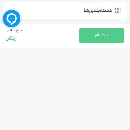
دسته‌بندی‌ها
مبلغ پرداختی
روانشناسی
سایر موضوعات روانشناسی
ثبت نام
رایگان
هشتگ‌ها
#
حمید_پیروی_رئیس_مرکز_مشاوره_دانشگاه_علوم_پزشکی_ایران
#
مژگان_سیفی_روانشناس
#
تروما
#
مرکز_مشاوره_و_سبک_زندگی_دانشگاه_علوم_پزشکی_ایران
#
تروما_و_روابط_بین_فردی