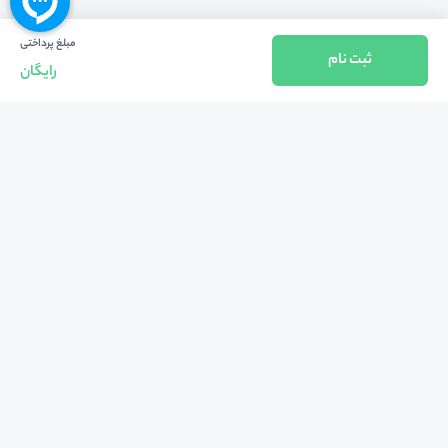
مبلغ پرداختی
ثبت نام
رایگان
بازگشت به بالا
تلفن واحد فروش (شنبه تا چهارشنبه از 08:00 الی 17:00)
021-57605999
فعالیت محیط از سال 1401 آغاز شد، زمانی که تصمیم گرفتیم برای افزایش آگاهی
عمومی و برابری فرصت های آموزشی پا به عرصه ی خدمات آموزشی بگذاریم و با ایجاد
بستر دو سویه برگزاری و شرکت در رویداد، وبینار و دوره در جهت عدالت آموزشی قدم
برداریم. پشتوانه محیط کیفیت و قیمت به صرفه خدمات است که رضایت حداکثری
مشتریان مان را به همراه داشته و امروز ما در مدت سه‌ساله فعالیت مان موفق به کسب
اعتماد صدها هزار کاربر فعال شدیم و به آن افتخار می‌ کنیم.