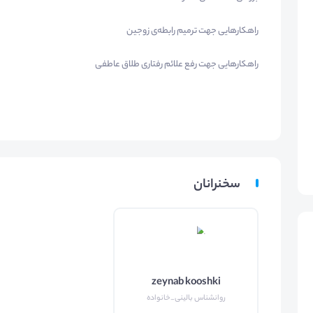
راهکارهایی جهت ترمیم رابطه‌ی زوجین
راهکارهایی جهت رفع علائم رفتاری طلاق عاطفی
سخنرانان
zeynab kooshki
روانشناس بالینی_خانواده