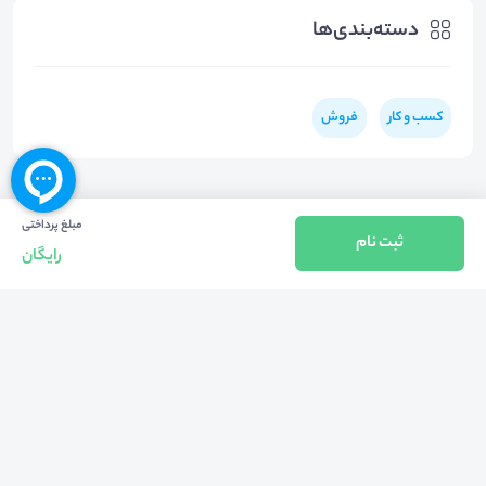
دسته‌بندی‌ها
کسب و کار
فروش
مبلغ پرداختی
ثبت نام
رایگان
بازگشت به بالا
تلفن واحد فروش (شنبه تا چهارشنبه از 08:00 الی 17:00)
021-57605999
فعالیت محیط از سال 1401 آغاز شد، زمانی که تصمیم گرفتیم برای افزایش آگاهی
عمومی و برابری فرصت های آموزشی پا به عرصه ی خدمات آموزشی بگذاریم و با ایجاد