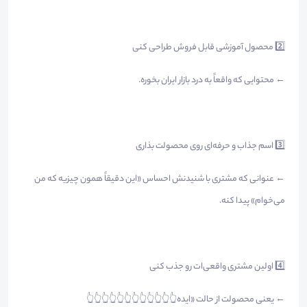
2️⃣ محصول آموزشی قابل فروش طراحی کنی
← محتوایی که واقعاً به درد بازار ایران بخوره.
3️⃣ اسم جذاب و حرفه‌ای روی محصولت بذاری
← عنوانی که مشتری با شنیدنش احساس «این دقیقاً همون چیزیه که من
می‌خوام» پیدا کنه.
4️⃣ اولین مشتری واقعی‌ات رو جذب کنی
← یعنی محصولت از حالت «ایده👆👆👆👆👆👆👆👆👆👆👆👆