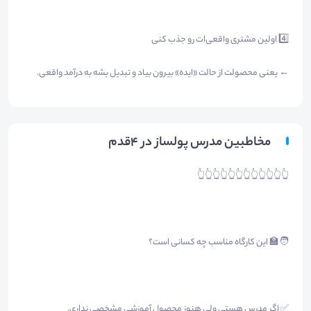
4️⃣ اولین مشتری واقعی‌ات رو جذب کنی
← یعنی محصولت از حالت «ایده» بیرون بیاد و تبدیل بشه به درآمد واقعی.
مخاطبین مدرس پولساز در ۴قدم
👆👆👆👆👆👆👆👆👆👆👆👆
🧑‍🏫 این کارگاه مناسب چه کسانی است؟
✅ اگر مدرس هستی ولی هنوز محصول آموزشی مشخصی نداری.