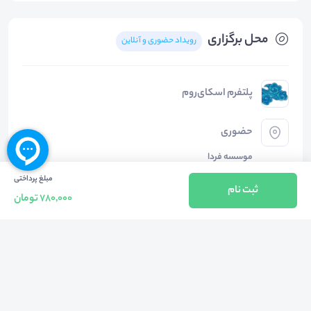
محل برگزاری
رویداد حضوری و آنلاین
پلتفرم اسکای‌روم
حضوری
موسسه فردا
امیر آباد ، خیابان فاطمی ، بعد از چهار راه سیندخت ، پلاک 315 ، طبقه 2
مبلغ پرداختی
ثبت نام
780,000 تومان
دسته‌بندی‌ها
روانشناسی