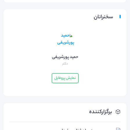
سخنرانان
حمید پورشریفی
دکتر
نمایش پروفایل
برگزارکننده