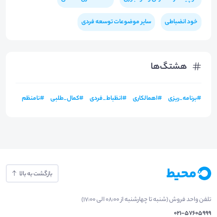
خود انضباطی
سایر موضوعات توسعه فردی
هشتگ‌ها
#
برنامه_ریزی
#
اهمالکاری
#
انظباط_فردی
#
کمال_طلبی
#
نامنظم
بازگشت به بالا
تلفن واحد فروش (شنبه تا چهارشنبه از 08:00 الی 17:00)
021-57605999