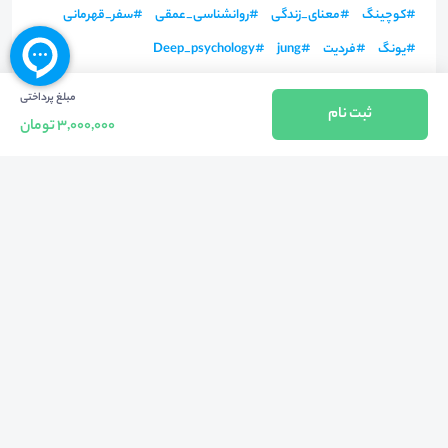
#
کوچینگ
#
معنای_زندگی
#
روانشناسی_عمقی
#
سفر_قهرمانی
#
یونگ
#
فردیت
#
jung
#
Deep_psychology
مبلغ پرداختی
ثبت نام
3,000,000 تومان
بازگشت به بالا
تلفن واحد فروش (شنبه تا چهارشنبه از 08:00 الی 17:00)
021-57605999
فعالیت محیط از سال 1401 آغاز شد، زمانی که تصمیم گرفتیم برای افزایش آگاهی
عمومی و برابری فرصت های آموزشی پا به عرصه ی خدمات آموزشی بگذاریم و با ایجاد
بستر دو سویه برگزاری و شرکت در رویداد، وبینار و دوره در جهت عدالت آموزشی قدم
برداریم. پشتوانه محیط کیفیت و قیمت به صرفه خدمات است که رضایت حداکثری