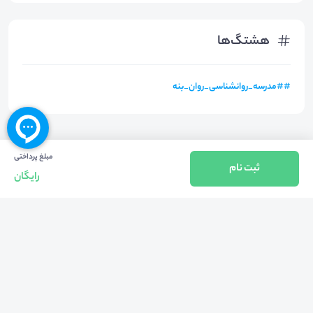
هشتگ‌ها
#
#مدرسه_روانشناسی_روان_بنه
مبلغ پرداختی
ثبت نام
رایگان
بازگشت به بالا
تلفن واحد فروش (شنبه تا چهارشنبه از 08:00 الی 17:00)
021-57605999
فعالیت محیط از سال 1401 آغاز شد، زمانی که تصمیم گرفتیم برای افزایش آگاهی
عمومی و برابری فرصت های آموزشی پا به عرصه ی خدمات آموزشی بگذاریم و با ایجاد