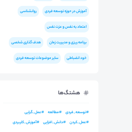
آموزش در حوزه توسعه فردی
روانشناسی
اعتماد به نفس و عزت نفس
برنامه ریزی و مدیریت زمان
هدف گذاری شخصی
خود انضباطی
سایر موضوعات توسعه فردی
هشتگ‌ها
#
توسعه_فردی
#
مطالعه
#
عمل_گرایی
#
عمل_کردن
#
دانش_افزایی
#
آموزش_کاربردی