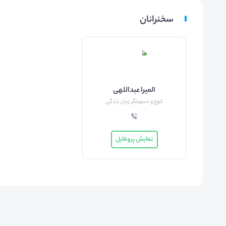
سخنرانان
المیرا عبداللهی
کوچ و تسهیلگر زبان زندگی‌
نمایش پروفایل