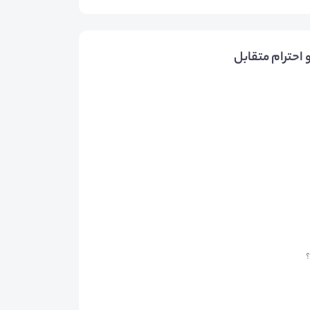
 احترام متقابل
؟