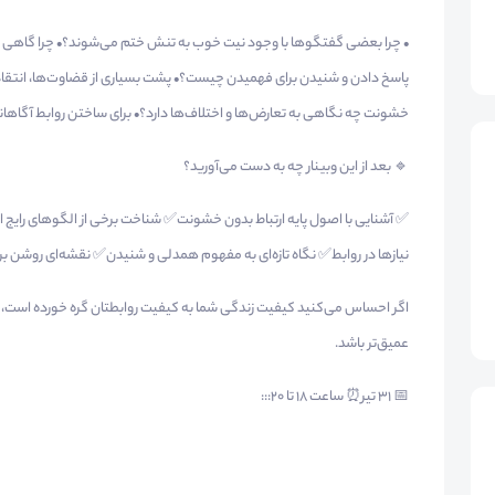
• چرا بعضی گفتگوها با وجود نیت خوب به تنش ختم می‌شوند؟• چرا گاهی
پاسخ دادن و شنیدن برای فهمیدن چیست؟• پشت بسیاری از قضاوت‌ها، انتقاده
خشونت چه نگاهی به تعارض‌ها و اختلاف‌ها دارد؟• برای ساختن روابط آگاهانه‌ت
🔹 بعد از این وبینار چه به دست می‌آورید؟
✅ آشنایی با اصول پایه ارتباط بدون خشونت✅ شناخت برخی از الگوهای رایج
نیازها در روابط✅ نگاه تازه‌ای به مفهوم همدلی و شنیدن✅ نقشه‌ای روشن برا
اگر احساس می‌کنید کیفیت زندگی شما به کیفیت روابطتان گره خورده است، ای
عمیق‌تر باشد.
📅 ۳۱ تیر⏰ ساعت ۱۸ تا ۲۰:::