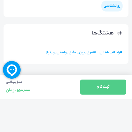
روانشناسی
هشتگ‌ها
#
رابطه_عاطفی
#
فرق_بین_عشق_واقعی_و_نیاز
مبلغ پرداختی
ثبت نام
150,000 تومان
بازگشت به بالا
تلفن واحد فروش (شنبه تا چهارشنبه از 08:00 الی 17:00)
021-57605999