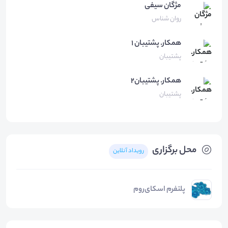
مژگان
سیفی
روان شناس
همكار.
پشتيبان ١
پشتیبان
همکار.
پشتیبان۲
پشتیبان
محل برگزاری
رویداد آنلاین
پلتفرم اسکای‌روم