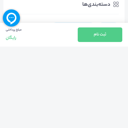
دسته‌بندی‌ها
روانشناسی
سایر موضوعات روانشناسی
مبلغ پرداختی
ثبت نام
رایگان
هشتگ‌ها
#
مژگان_سیفی_روانشناس
#
مرکز_مشاوره_و_سبک_زندگی_دانشگاه_علوم_پزشکی_ایران
#
حمید_پیروی_رئیس_مرکز_مشاوره_و_سبک_زندگی_دانشگاه_علوم_پز
شکی_ایران
#
خودزنی_روانی