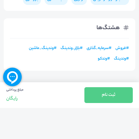
هشتگ‌ها
#
فروش
#
سرمایه_گذاری
#
بازار_وندینگ
#
وندینگ_ماشین
#
وندینگ
#
وندکو
مبلغ پرداختی
ثبت نام
رایگان
بازگشت به بالا
تلفن واحد فروش (شنبه تا چهارشنبه از 08:00 الی 17:00)
021-57605999