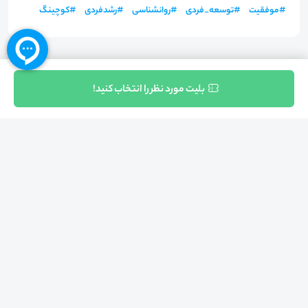
#
موفقیت
#
توسعه_فردی
#
روانشناسی
#
رشدفردی
#
کوچینگ
ثبت نام
بلیت مورد نظر را انتخاب کنید!
بازگشت به بالا
تلفن واحد فروش (شنبه تا چهارشنبه از 08:00 الی 17:00)
021-57605999
فعالیت محیط از سال 1401 آغاز شد، زمانی که تصمیم گرفتیم برای افزایش آگاهی
عمومی و برابری فرصت های آموزشی پا به عرصه ی خدمات آموزشی بگذاریم و با ایجاد
بستر دو سویه برگزاری و شرکت در رویداد، وبینار و دوره در جهت عدالت آموزشی قدم
برداریم. پشتوانه محیط کیفیت و قیمت به صرفه خدمات است که رضایت حداکثری
مشتریان مان را به همراه داشته و امروز ما در مدت سه‌ساله فعالیت مان موفق به کسب