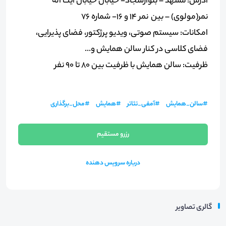
آدرس: مشهد – بلوارسجاد- خيابان خيابان آیت اله
نمر(مولوی) – بین نمر ۱۴ و ۱۶- شماره ۷۶
امکانات: سیستم صوتی، ویدیو پرژکتور، فضای پذیرایی،
فضای کلاسی در کنار سالن همایش و...
ظرفیت: سالن همایش با ظرفیت بین 80 تا 90 نفر
#
سالن_همایش
#
آمفی_تئاتر
#
همایش
#
محل_برگذاری
رزرو مستقیم
درباره سرویس دهنده
گالری تصاویر